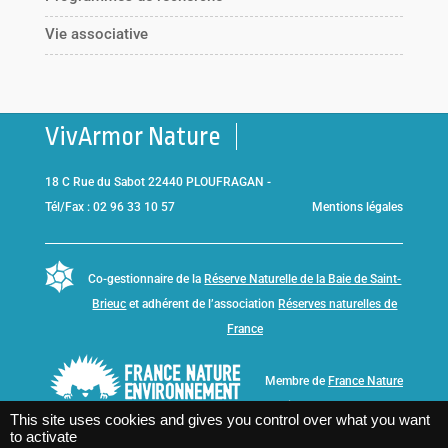
Vie associative
VivArmor Nature
18 C Rue du Sabot 22440 PLOUFRAGAN -
Tél/Fax : 02 96 33 10 57
Mentions légales
Co-gestionnaire de la
Réserve Naturelle de la Baie de Saint-
Brieuc
et adhérent de l’association
Réserves naturelles de
France
Membre de
France Nature
Environnement Bretagne
This site uses cookies and gives you control over what you want
to activate