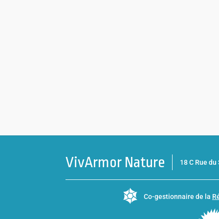
VivArmor Nature
18 C Rue d
Co-gestionnaire de la
Ré