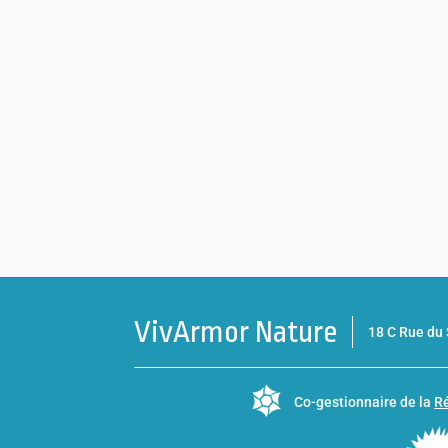
VivArmor Nature
18 C Rue d
Co-gestionnaire de la
Ré