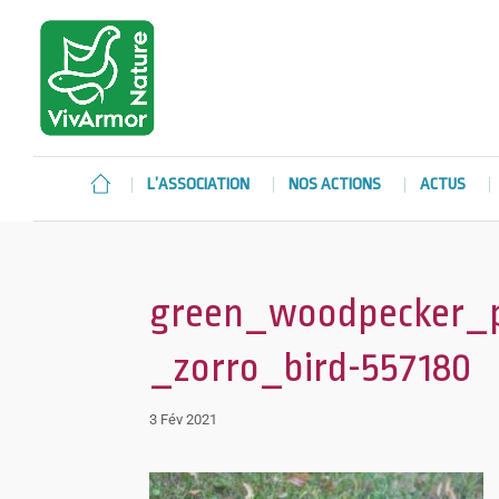
L’ASSOCIATION
NOS ACTIONS
ACTUS
green_woodpecker_pi
_zorro_bird-557180
3 Fév 2021