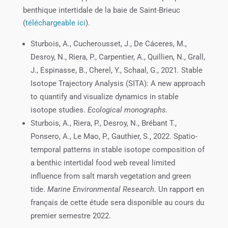
benthique intertidale de la baie de Saint-Brieuc
(
téléchargeable ici
).
Sturbois, A., Cucherousset, J., De Cáceres, M.,
Desroy, N., Riera, P., Carpentier, A., Quillien, N., Grall,
J., Espinasse, B., Cherel, Y., Schaal, G., 2021
.
Stable
Isotope Trajectory Analysis (SITA): A new approach
to quantify and visualize dynamics in stable
isotope studies.
Ecological monographs.
Sturbois, A., Riera, P., Desroy, N., Brébant T.,
Ponsero, A., Le Mao, P., Gauthier, S., 2022. Spatio-
temporal patterns in stable isotope composition of
a benthic intertidal food web reveal limited
influence from salt marsh vegetation and green
tide.
Marine Environmental Research
. Un rapport en
français de cette étude sera disponible au cours du
premier semestre 2022.