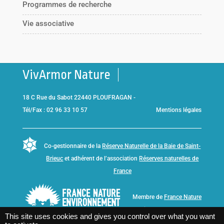
Programmes de recherche
Vie associative
VivArmor Nature
18 C Rue du Sabot 22440 PLOUFRAGAN -
Tél/Fax : 02 96 33 10 57
Mentions légales
Co-gestionnaire de la
Réserve Naturelle de la Baie de Saint-
Brieuc
et adhérent de l’association
Réserves naturelles de
France
Membre de
France Nature
Environnement Bretagne
This site uses cookies and gives you control over what you want