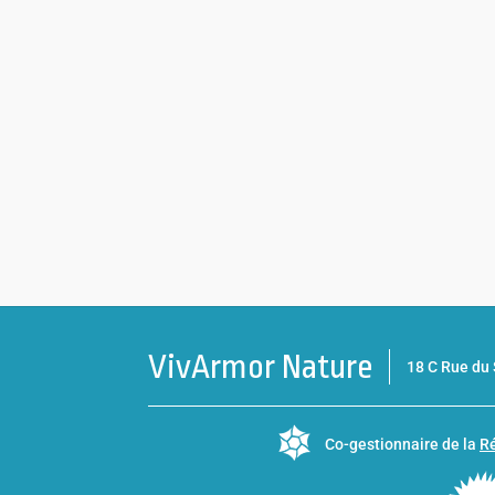
VivArmor Nature
18 C Rue d
Co-gestionnaire de la
Ré