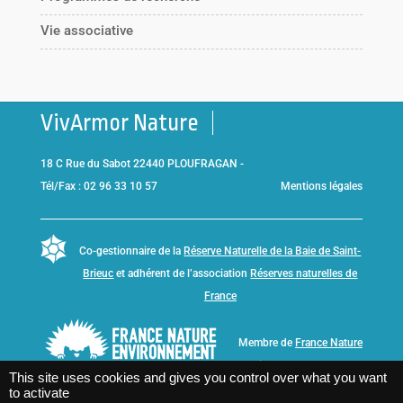
Vie associative
VivArmor Nature
18 C Rue du Sabot 22440 PLOUFRAGAN -
Tél/Fax : 02 96 33 10 57
Mentions légales
Co-gestionnaire de la
Réserve Naturelle de la Baie de Saint-
Brieuc
et adhérent de l’association
Réserves naturelles de
France
Membre de
France Nature
Environnement Bretagne
This site uses cookies and gives you control over what you want
to activate