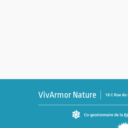
VivArmor Nature
18 C Rue d
Co-gestionnaire de la
Ré