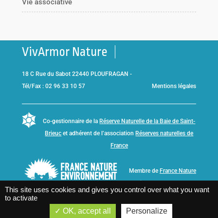
Vie associative
VivArmor Nature
18 C Rue du Sabot 22440 PLOUFRAGAN -
Tél/Fax : 02 96 33 10 57
Mentions légales
Co-gestionnaire de la
Réserve Naturelle de la Baie de Saint-
Brieuc
et adhérent de l’association
Réserves naturelles de
France
Membre de
France Nature
Environnement Bretagne
This site uses cookies and gives you control over what you want
to activate
OK, accept all
Personalize