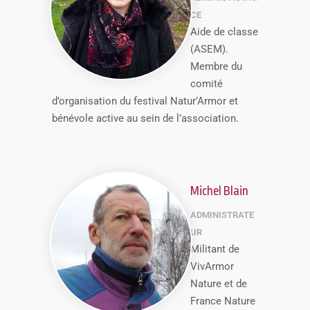
CE
Aide de classe
(ASEM).
Membre du
comité
d’organisation du festival Natur’Armor et
bénévole active au sein de l’association.
Michel Blain
ADMINISTRATE
UR
Militant de
VivArmor
Nature et de
France Nature