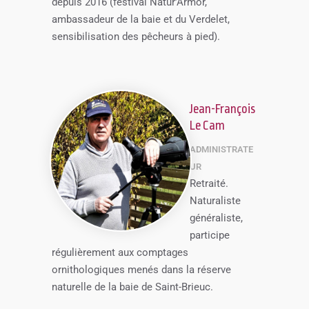
depuis 2016 (festival Natur’Armor,
ambassadeur de la baie et du Verdelet,
sensibilisation des pêcheurs à pied).
Jean-François
Le Cam
ADMINISTRATE
UR
Retraité.
Naturaliste
généraliste,
participe
régulièrement aux comptages
ornithologiques menés dans la réserve
naturelle de la baie de Saint-Brieuc.