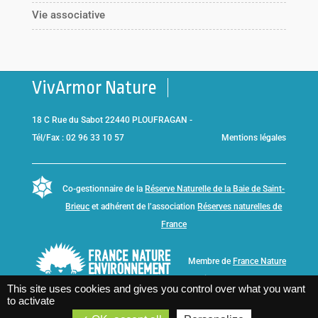
Vie associative
VivArmor Nature
18 C Rue du Sabot 22440 PLOUFRAGAN -
Tél/Fax : 02 96 33 10 57
Mentions légales
Co-gestionnaire de la
Réserve Naturelle de la Baie de Saint-
Brieuc
et adhérent de l’association
Réserves naturelles de
France
Membre de
France Nature
Environnement Bretagne
This site uses cookies and gives you control over what you want
to activate