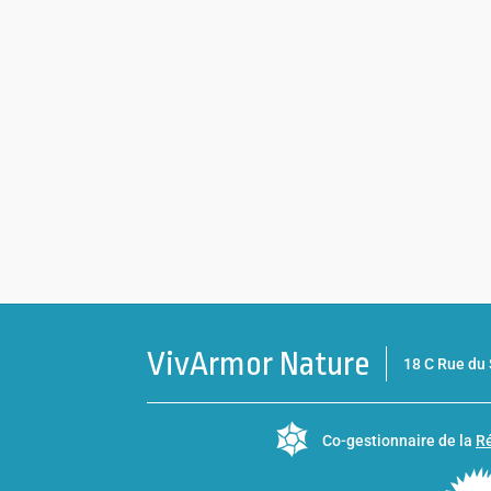
VivArmor Nature
18 C Rue d
Co-gestionnaire de la
Ré