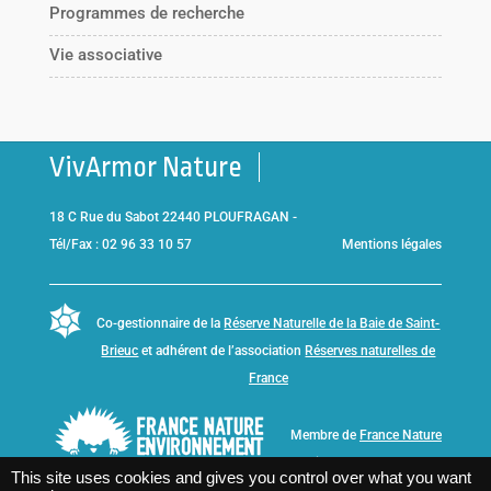
Programmes de recherche
Vie associative
VivArmor Nature
18 C Rue du Sabot 22440 PLOUFRAGAN -
Tél/Fax : 02 96 33 10 57
Mentions légales
Co-gestionnaire de la
Réserve Naturelle de la Baie de Saint-
Brieuc
et adhérent de l’association
Réserves naturelles de
France
Membre de
France Nature
Environnement Bretagne
This site uses cookies and gives you control over what you want