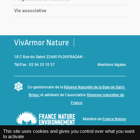
Vie associative
VivArmor Nature
18 C Rue du Sabot 22440 PLOUFRAGAN -
Tél/Fax : 02 96 33 10 57
Mentions légales
Co-gestionnaire de la
Réserve Naturelle de la Baie de Saint-
Brieuc
et adhérent de l’association
Réserves naturelles de
France
Membre de
France Nature
Environnement Bretagne
This site uses cookies and gives you control over what you want
to activate