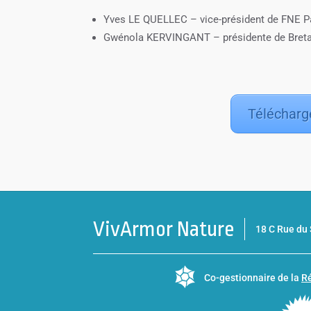
Yves LE QUELLEC – vice-président de FNE Pa
Gwénola KERVINGANT – présidente de Bretag
Télécharg
VivArmor Nature
18 C Rue d
Co-gestionnaire de la
Ré