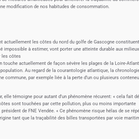
 une modification de nos habitudes de consommation.
nt actuellement les côtes du nord du golfe de Gascogne constituen
té impossible à estimer, vont porter une atteinte durable aux milieu
r les côtes
on touche actuellement de façon sévère les plages de la Loire-Atlan
a population. Au regard de la courantologie atlantique, la chronologi
ne commune, par exemple liée à la perte d’un ou plusieurs contene
r, elle témoigne pour autant d’un phénomène récurent: « cela fait d
tes sont touchées par cette pollution, plus ou moins importante
, président de FNE Vendée. « Ce phénomène risque hélas de se rép
gine tant que la traçabilité des billes transportées par voie mariti