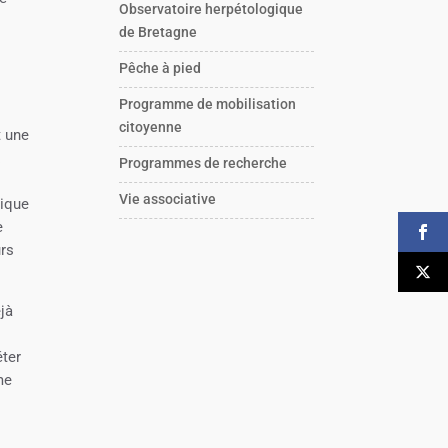
Observatoire herpétologique
de Bretagne
Pêche à pied
Programme de mobilisation
citoyenne
t une
x
Programmes de recherche
Vie associative
tique
e
urs
éjà
éter
me