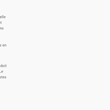
elle
et
ons
s en
 doit
Le
stes