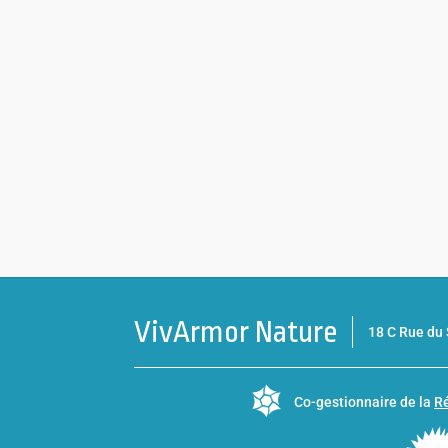
VivArmor Nature
18 C Rue d
Co-gestionnaire de la
Ré