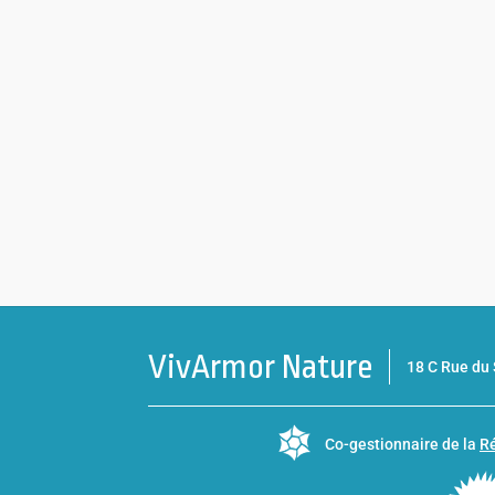
VivArmor Nature
18 C Rue d
Co-gestionnaire de la
Ré