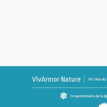
VivArmor Nature
18 C Rue d
Co-gestionnaire de la
Ré