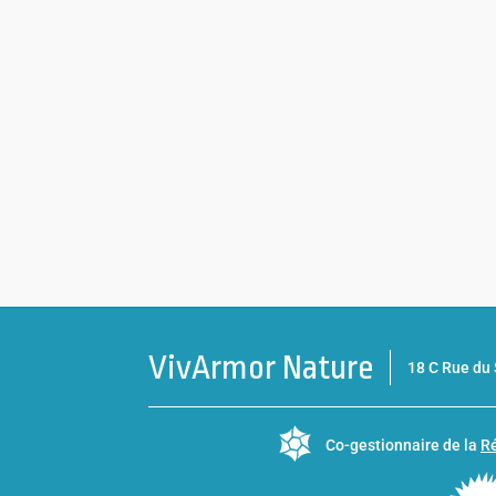
VivArmor Nature
18 C Rue d
Co-gestionnaire de la
Ré