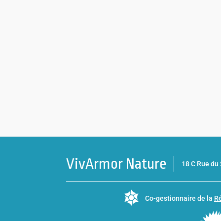
VivArmor Nature
18 C Rue d
Co-gestionnaire de la
Ré