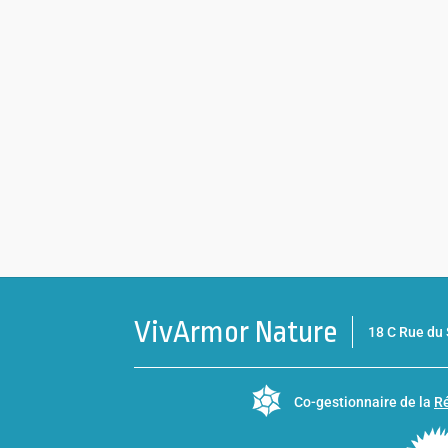
VivArmor Nature
18 C Rue d
Co-gestionnaire de la
Ré