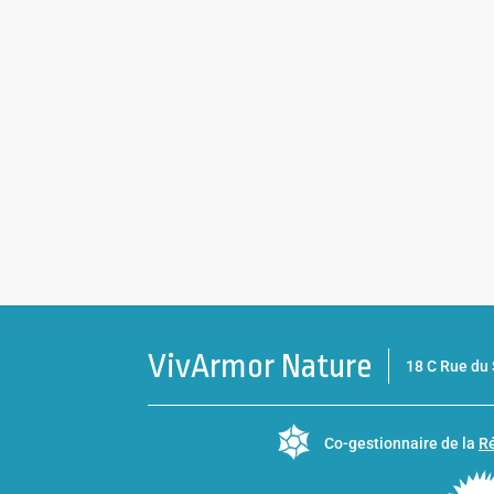
VivArmor Nature
18 C Rue d
Co-gestionnaire de la
Ré