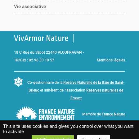
Vie associative
VivArmor Nature
18 C Rue du Sabot 22440 PLOUFRAGAN -
Tél/Fax : 02 96 33 10 57
Mentions légales
Co-gestionnaire de la
Réserve Naturelle de la Baie de Saint-
Brieuc
et adhérent de l’association
Réserves naturelles de
France
Membre de
France Nature
Environnement Bretagne
This site uses cookies and gives you control over what you want
to activate