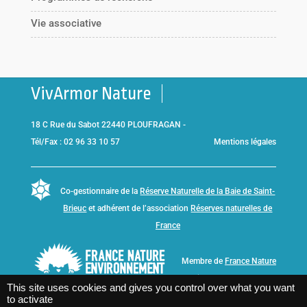
Vie associative
VivArmor Nature
18 C Rue du Sabot 22440 PLOUFRAGAN -
Tél/Fax : 02 96 33 10 57
Mentions légales
Co-gestionnaire de la
Réserve Naturelle de la Baie de Saint-
Brieuc
et adhérent de l’association
Réserves naturelles de
France
Membre de
France Nature
Environnement Bretagne
This site uses cookies and gives you control over what you want
to activate