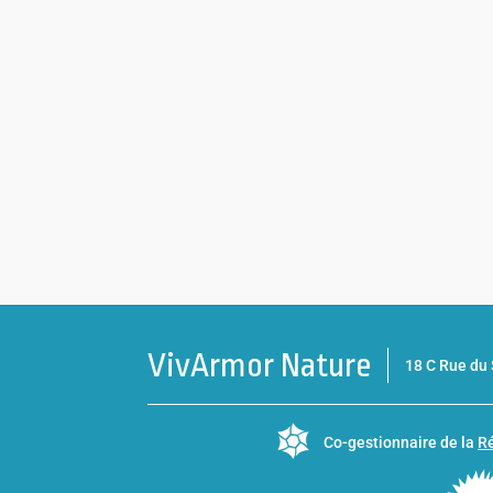
VivArmor Nature
18 C Rue d
Co-gestionnaire de la
Ré