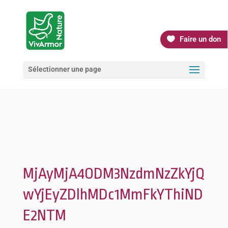
Faire un don
Sélectionner une page
MjAyMjA4ODM3NzdmNzZkYjQ
wYjEyZDlhMDc1MmFkYThiND
E2NTM