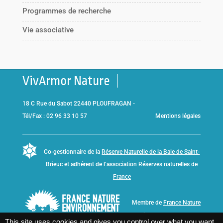
Programmes de recherche
Vie associative
VivArmor Nature
18 C Rue du Sabot 22440 PLOUFRAGAN -
Tél/Fax : 02 96 33 10 57
Mentions légales
Co-gestionnaire de la
Réserve Naturelle de la Baie de Saint-
Brieuc
et adhérent de l’association
Réserves naturelles de
France
Membre de
France Nature
Environnement Bretagne
This site uses cookies and gives you control over what you want