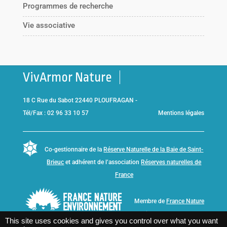
Programmes de recherche
Vie associative
VivArmor Nature
18 C Rue du Sabot 22440 PLOUFRAGAN -
Tél/Fax : 02 96 33 10 57
Mentions légales
Co-gestionnaire de la
Réserve Naturelle de la Baie de Saint-
Brieuc
et adhérent de l’association
Réserves naturelles de
France
Membre de
France Nature
Environnement Bretagne
This site uses cookies and gives you control over what you want