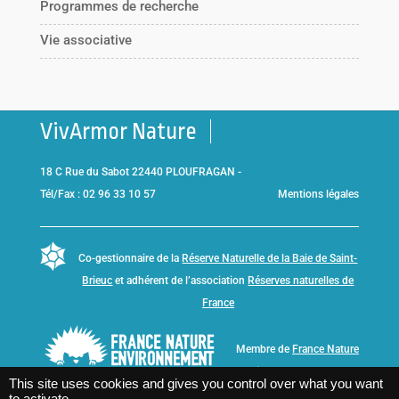
Programmes de recherche
Vie associative
VivArmor Nature
18 C Rue du Sabot 22440 PLOUFRAGAN -
Tél/Fax : 02 96 33 10 57
Mentions légales
Co-gestionnaire de la
Réserve Naturelle de la Baie de Saint-
Brieuc
et adhérent de l’association
Réserves naturelles de
France
Membre de
France Nature
Environnement Bretagne
This site uses cookies and gives you control over what you want
to activate