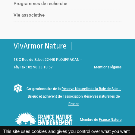
Programmes de recherche
Vie associative
VivArmor Nature
18 C Rue du Sabot 22440 PLOUFRAGAN -
Tél/Fax : 02 96 33 10 57
Mentions légales
Co-gestionnaire de la
Réserve Naturelle de la Baie de Saint-
Brieuc
et adhérent de l’association
Réserves naturelles de
France
Membre de
France Nature
Environnement Bretagne
This site uses cookies and gives you control over what you want