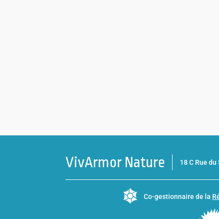
VivArmor Nature
18 C Rue d
Co-gestionnaire de la
Ré