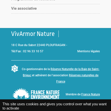
Vie associative
VivArmor Nature
18 C Rue du Sabot 22440 PLOUFRAGAN -
Tél/Fax : 02 96 33 10 57
Mentions légales
Co-gestionnaire de la
Réserve Naturelle de la Baie de Saint-
Brieuc
et adhérent de l’association
Réserves naturelles de
France
Membre de
France Nature
Environnement Bretagne
This site uses cookies and gives you control over what you want
to activate