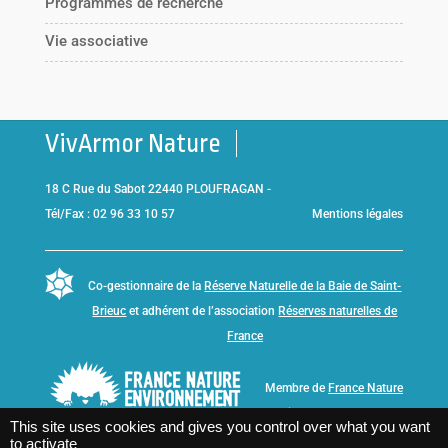
Programmes de recherche
Vie associative
VivArmor Nature
18 C Rue du Sabot 22440 PLOUFRAGAN -
Tél/Fax : 02 96 33 10 57
Mentions légales
Co-gestionnaire de la
Réserve Naturelle de la Baie de Saint-
Brieuc
et adhérent de l’association
Réserves naturelles de
France
Membre de
France Nature
Environnement Bretagne
This site uses cookies and gives you control over what you want
to activate