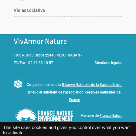
Vie associative
VivArmor Nature
18 C Rue du Sabot 22440 PLOUFRAGAN -
Tél/Fax : 02 96 33 10 57
Mentions légales
Co-gestionnaire de la
Réserve Naturelle de la Baie de Saint-
Brieuc
et adhérent de l’association
Réserves naturelles de
France
Membre de
France Nature
Environnement Bretagne
This site uses cookies and gives you control over what you want
to activate