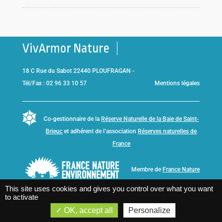
VivArmor Nature
18 C Rue du Sabot 22440 PLOUFRAGAN -
Tél/Fax : 02 96 33 10 57
Mentions légales
Co-gestionnaire de la
Réserve Naturelle de la Baie de Saint-
Brieuc
et adhérent de l’association
Réserves naturelles de
France
Membre de
France Nature
Environnement Bretagne
This site uses cookies and gives you control over what you want
to activate
OK, accept all
Personalize