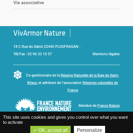
Vie associative
VivArmor Nature
18 C Rue du Sabot 22440 PLOUFRAGAN -
Tél/Fax : 02 96 33 10 57
Mentions légales
Co-gestionnaire de la
Réserve Naturelle de la Baie de Saint-
Brieuc
et adhérent de l’association
Réserves naturelles de
France
Membre de
France Nature
Environnement Bretagne
This site uses cookies and gives you control over what you want
to activate
OK, accept all
Personalize