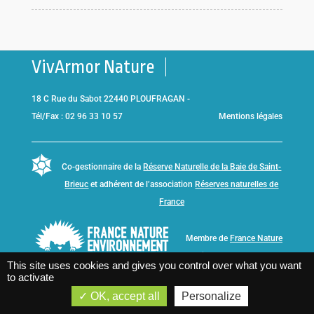
VivArmor Nature
18 C Rue du Sabot 22440 PLOUFRAGAN -
Tél/Fax : 02 96 33 10 57
Mentions légales
Co-gestionnaire de la
Réserve Naturelle de la Baie de Saint-
Brieuc
et adhérent de l’association
Réserves naturelles de
France
Membre de
France Nature
Environnement Bretagne
This site uses cookies and gives you control over what you want
to activate
OK, accept all
Personalize