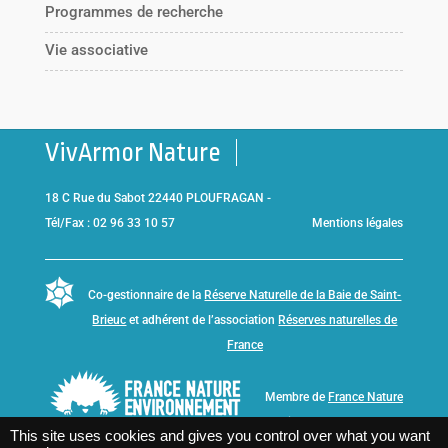
Programmes de recherche
Vie associative
VivArmor Nature
18 C Rue du Sabot 22440 PLOUFRAGAN -
Tél/Fax : 02 96 33 10 57
Mentions légales
Co-gestionnaire de la
Réserve Naturelle de la Baie de Saint-
Brieuc
et adhérent de l’association
Réserves naturelles de
France
Membre de
France Nature
Environnement Bretagne
This site uses cookies and gives you control over what you want