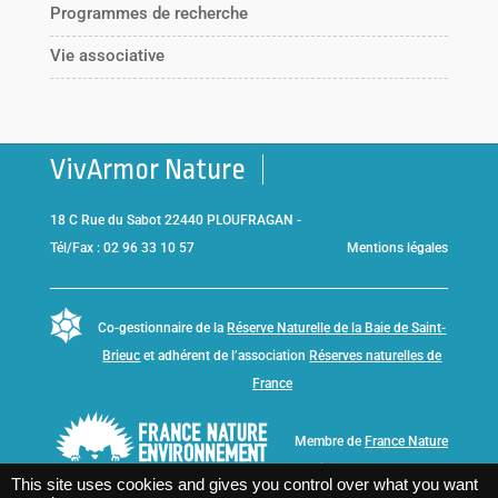
Programmes de recherche
Vie associative
VivArmor Nature
18 C Rue du Sabot 22440 PLOUFRAGAN -
Tél/Fax : 02 96 33 10 57
Mentions légales
Co-gestionnaire de la
Réserve Naturelle de la Baie de Saint-
Brieuc
et adhérent de l’association
Réserves naturelles de
France
Membre de
France Nature
Environnement Bretagne
This site uses cookies and gives you control over what you want