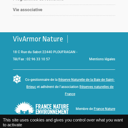
Vie associative
VivArmor Nature
18 C Rue du Sabot 22440 PLOUFRAGAN -
Tél/Fax : 02 96 33 10 57
Mentions légales
Co-gestionnaire de la
Réserve Naturelle de la Baie de Saint-
Brieuc
et adhérent de l’association
Réserves naturelles de
France
Membre de
France Nature
Environnement Bretagne
This site uses cookies and gives you control over what you want
to activate