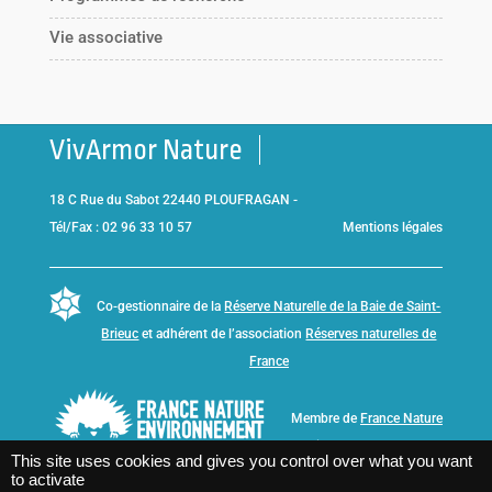
Vie associative
VivArmor Nature
18 C Rue du Sabot 22440 PLOUFRAGAN -
Tél/Fax : 02 96 33 10 57
Mentions légales
Co-gestionnaire de la
Réserve Naturelle de la Baie de Saint-
Brieuc
et adhérent de l’association
Réserves naturelles de
France
Membre de
France Nature
Environnement Bretagne
This site uses cookies and gives you control over what you want
to activate