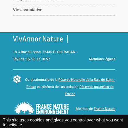
Vie associative
VivArmor Nature
18 C Rue du Sabot 22440 PLOUFRAGAN -
Tél/Fax : 02 96 33 10 57
Mentions légales
Co-gestionnaire de la
Réserve Naturelle de la Baie de Saint-
Brieuc
et adhérent de l’association
Réserves naturelles de
France
Membre de
France Nature
Environnement Bretagne
This site uses cookies and gives you control over what you want
to activate