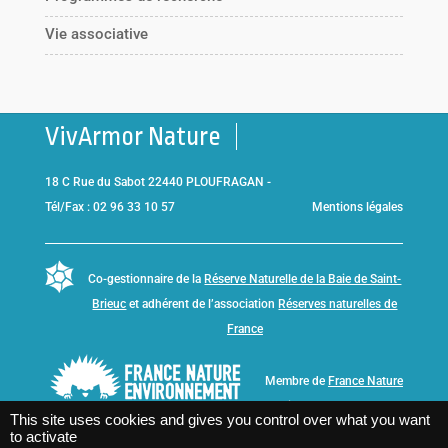
Vie associative
VivArmor Nature
18 C Rue du Sabot 22440 PLOUFRAGAN -
Tél/Fax : 02 96 33 10 57
Mentions légales
Co-gestionnaire de la
Réserve Naturelle de la Baie de Saint-
Brieuc
et adhérent de l’association
Réserves naturelles de
France
Membre de
France Nature
Environnement Bretagne
This site uses cookies and gives you control over what you want
to activate