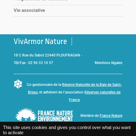
Vie associative
VivArmor Nature
18 C Rue du Sabot 22440 PLOUFRAGAN -
Tél/Fax : 02 96 33 10 57
Mentions légales
Co-gestionnaire de la
Réserve Naturelle de la Baie de Saint-
Brieuc
et adhérent de l’association
Réserves naturelles de
France
Membre de
France Nature
Environnement Bretagne
This site uses cookies and gives you control over what you want
to activate