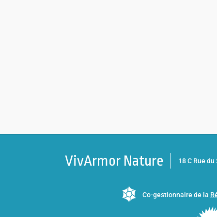
VivArmor Nature
18 C Rue d
Co-gestionnaire de la
Ré