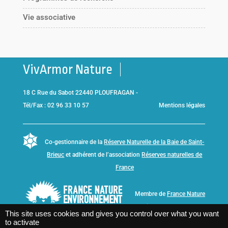
Vie associative
VivArmor Nature
18 C Rue du Sabot 22440 PLOUFRAGAN -
Tél/Fax : 02 96 33 10 57
Mentions légales
Co-gestionnaire de la
Réserve Naturelle de la Baie de Saint-
Brieuc
et adhérent de l’association
Réserves naturelles de
France
Membre de
France Nature
Environnement Bretagne
This site uses cookies and gives you control over what you want
to activate