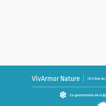
VivArmor Nature
18 C Rue d
Co-gestionnaire de la
Ré