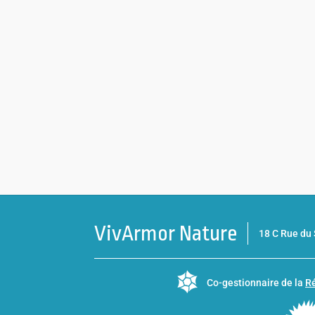
VivArmor Nature
18 C Rue d
Co-gestionnaire de la
Ré