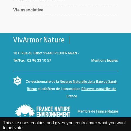
Vie associative
VivArmor Nature
18 C Rue du Sabot 22440 PLOUFRAGAN -
Tél/Fax : 02 96 33 10 57
Mentions légales
Co-gestionnaire de la
Réserve Naturelle de la Baie de Saint-
Brieuc
et adhérent de l’association
Réserves naturelles de
France
Membre de
France Nature
Environnement Bretagne
This site uses cookies and gives you control over what you want
to activate