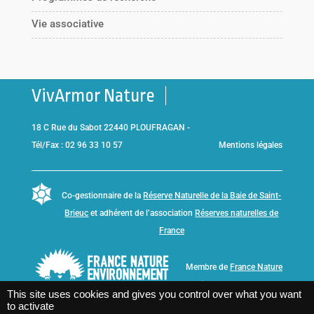
Vie associative
VivArmor Nature
18 C Rue du Sabot 22440 PLOUFRAGAN -
Tél/Fax : 02 96 33 10 57
Mentions légales
Co-gestionnaire de la
Réserve Naturelle de la Baie de Saint-
Brieuc
et adhérent de l’association
Réserves naturelles de
France
Membre de
France Nature
Environnement Bretagne
This site uses cookies and gives you control over what you want
to activate