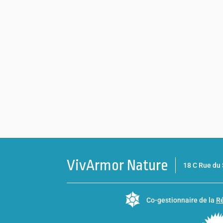
VivArmor Nature
18 C Rue d
Co-gestionnaire de la
Ré